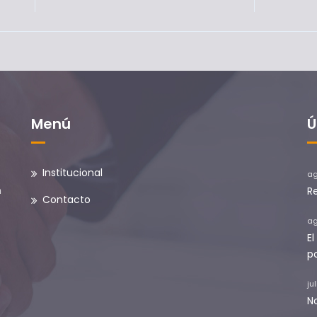
Menú
Ú
Institucional
ag
n
R
Contacto
ag
E
p
ju
N