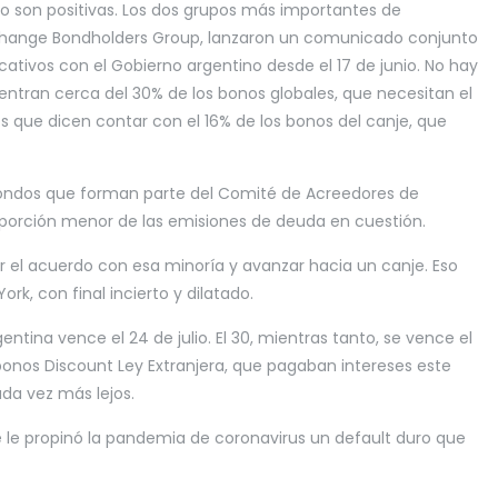
o son positivas. Los dos grupos más importantes de
xchange Bondholders Group, lanzaron un comunicado conjunto
cativos con el Gobierno argentino desde el 17 de junio. No hay
ntran cerca del 30% de los bonos globales, que necesitan el
s que dicen contar con el 16% de los bonos del canje, que
fondos que forman parte del Comité de Acreedores de
a porción menor de las emisiones de deuda en cuestión.
ar el acuerdo con esa minoría y avanzar hacia un canje. Eso
rk, con final incierto y dilatado.
entina vence el 24 de julio. El 30, mientras tanto, se vence el
 bonos Discount Ley Extranjera, que pagaban intereses este
ada vez más lejos.
e le propinó la pandemia de coronavirus un default duro que